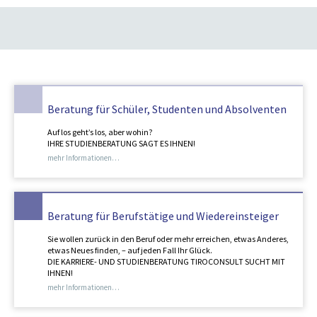
Beratung für Schüler, Studenten und Absolventen
Auf los geht’s los, aber wohin?
IHRE STUDIENBERATUNG SAGT ES IHNEN!
mehr Informationen…
Beratung für Berufstätige und Wiedereinsteiger
Sie wollen zurück in den Beruf oder mehr erreichen, etwas Anderes,
etwas Neues finden, – auf jeden Fall Ihr Glück.
DIE KARRIERE- UND STUDIENBERATUNG TIROCONSULT SUCHT MIT
IHNEN!
mehr Informationen…