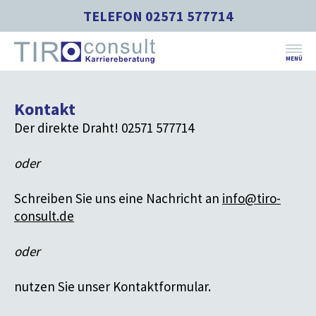
TELEFON 02571 577714
MENÜ
Home
Kontakt
Über uns
Der direkte Draht! 02571 577714
Beratungsleistungen
oder
Feedbackformular
Download
Schreiben Sie uns eine Nachricht an
info@tiro-
consult.de
Kontakt
oder
News
nutzen Sie unser Kontaktformular.
Beratung für Schüler, Studenten & Absolventen